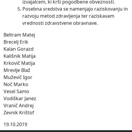
izvajalcem, ki krši pogodbene obveznosti.
Posebna sredstva se namenjajo raziskovanju in
razvoju metod zdravljenja ter raziskavam
vrednosti zdravstvene obravnave.
Beltram Matej
Brecelj Erik
Kalan Gorazd
Kališnik Matija
Krkovič Matija
Mrevlje Blaž
Muževič Igor
Noč Marko
Vesel Samo
Vodiškar Janez
Vranič Andrej
Zevnik Krištof
Datum zapisa
19.10.2019