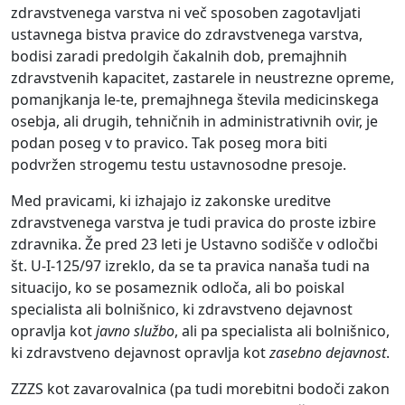
zdravstvenega varstva ni več sposoben zagotavljati
ustavnega bistva pravice do zdravstvenega varstva,
bodisi zaradi predolgih čakalnih dob, premajhnih
zdravstvenih kapacitet, zastarele in neustrezne opreme,
pomanjkanja le-te, premajhnega števila medicinskega
osebja, ali drugih, tehničnih in administrativnih ovir, je
podan poseg v to pravico. Tak poseg mora biti
podvržen strogemu testu ustavnosodne presoje.
Med pravicami, ki izhajajo iz zakonske ureditve
zdravstvenega varstva je tudi pravica do proste izbire
zdravnika. Že pred 23 leti je Ustavno sodišče v odločbi
št. U-I-125/97 izreklo, da se ta pravica nanaša tudi na
situacijo, ko se posameznik odloča, ali bo poiskal
specialista ali bolnišnico, ki zdravstveno dejavnost
opravlja kot
javno službo
, ali pa specialista ali bolnišnico,
ki zdravstveno dejavnost opravlja kot
zasebno dejavnost
.
ZZZS kot zavarovalnica (pa tudi morebitni bodoči zakon