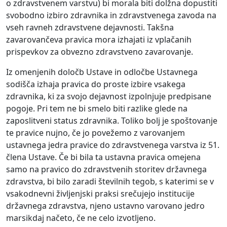
o zdravstvenem varstvu) bi morala biti dolžna dopustiti
svobodno izbiro zdravnika in zdravstvenega zavoda na
vseh ravneh zdravstvene dejavnosti. Takšna
zavarovančeva pravica mora izhajati iz vplačanih
prispevkov za obvezno zdravstveno zavarovanje.
Iz omenjenih določb Ustave in odločbe Ustavnega
sodišča izhaja pravica do proste izbire vsakega
zdravnika, ki za svojo dejavnost izpolnjuje predpisane
pogoje. Pri tem ne bi smelo biti razlike glede na
zaposlitveni status zdravnika. Toliko bolj je spoštovanje
te pravice nujno, če jo povežemo z varovanjem
ustavnega jedra pravice do zdravstvenega varstva iz 51.
člena Ustave. Če bi bila ta ustavna pravica omejena
samo na pravico do zdravstvenih storitev državnega
zdravstva, bi bilo zaradi številnih tegob, s katerimi se v
vsakodnevni življenjski praksi srečujejo institucije
državnega zdravstva, njeno ustavno varovano jedro
marsikdaj načeto, če ne celo izvotljeno.