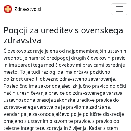
Skip to main content
Zdravstvo.si
Pogoji za ureditev slovenskega
zdravstva
Človekovo zdravje je ena od najpomembnejših ustavnih
vrednot. Je namreč predpogoj drugih človekovih pravic
in ima zaradi tega med človekovimi pravicami osrednje
mesto. To je tudi razlog, da ima država pozitivno
dolžnost urediti obvezno zdravstveno zavarovanje.
Posledično ima zakonodajalec izključno pravico določiti
način uresničevanja pravice do zdravstvenega varstva,
ustavnosodna presoja zakonske ureditve pravice do
zdravstvenega varstva pa je praviloma zadržana.
Vendar pa je zakonodajalčevo polje politične diskrecije
omejeno z ustavnim bistvom te pravice, s pravico do
telesne integritete, zdravja in življenja. Kadar sistem