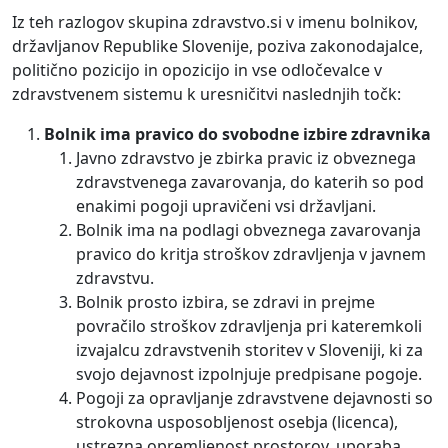
Iz teh razlogov skupina zdravstvo.si v imenu bolnikov,
državljanov Republike Slovenije, poziva zakonodajalce,
politično pozicijo in opozicijo in vse odločevalce v
zdravstvenem sistemu k uresničitvi naslednjih točk:
Bolnik ima pravico do svobodne izbire zdravnika
Javno zdravstvo je zbirka pravic iz obveznega
zdravstvenega zavarovanja, do katerih so pod
enakimi pogoji upravičeni vsi državljani.
Bolnik ima na podlagi obveznega zavarovanja
pravico do kritja stroškov zdravljenja v javnem
zdravstvu.
Bolnik prosto izbira, se zdravi in prejme
povračilo stroškov zdravljenja pri kateremkoli
izvajalcu zdravstvenih storitev v Sloveniji, ki za
svojo dejavnost izpolnjuje predpisane pogoje.
Pogoji za opravljanje zdravstvene dejavnosti so
strokovna usposobljenost osebja (licenca),
ustrezna opremljenost prostorov, uporaba